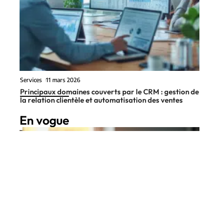
Services
11 mars 2026
Principaux domaines couverts par le CRM : gestion de
la relation clientèle et automatisation des ventes
En vogue
8 min read
Digital
31 juillet 2026
Quel format de carte de visite
Contact
Mentions Légales
Sitemap