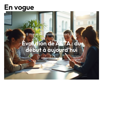
En vogue
8 min read
Business
11 mars 2026
Évolution de A&TA : du
début à aujourd’hui